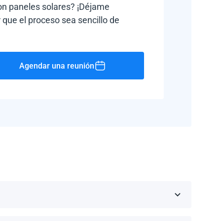
con paneles solares? ¡Déjame
 que el proceso sea sencillo de
Agendar una reunión
Rico, Jamaica, República Dominicana, Barbados y