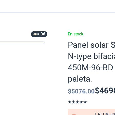
= 36
En stock
Panel solar 
N-type bifac
450M-96-BD a
paleta.
$
469
$
5076.00
1 PLT
36 ud