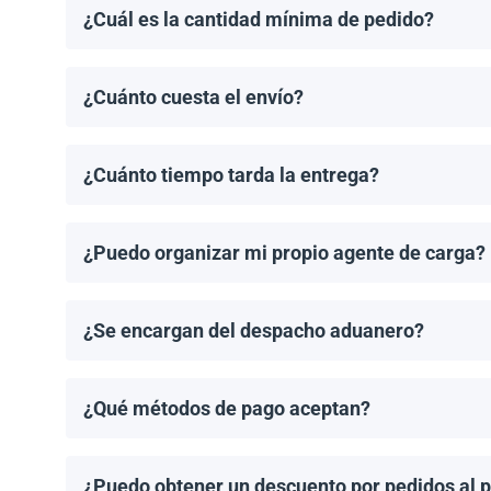
¿Cuál es la cantidad mínima de pedido?
El pedido mínimo de paneles solares es un palet. El 
¿Cuánto cuesta el envío?
Los costos de envío se calculan de manera individual
¿Cuánto tiempo tarda la entrega?
Los tiempos de entrega dependen del destino y del 
de entrega una vez que se haya realizado tu pedido.
¿Puedo organizar mi propio agente de carga?
¡Sí! Si tienes un agente de carga preferido, podemos
¿Se encargan del despacho aduanero?
No, proporcionamos los documentos de envío necesari
importación aplicable.
¿Qué métodos de pago aceptan?
Aceptamos transferencias bancarias y Zelle. El pago
¿Puedo obtener un descuento por pedidos al 