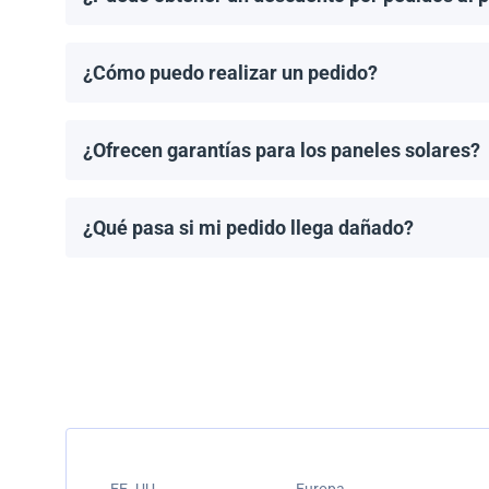
¡Sí! Ofrecemos descuentos para pedidos de 1MW o má
¿Cómo puedo realizar un pedido?
Puedes solicitar una cotización directamente a travé
¿Ofrecen garantías para los paneles solares?
Todos los paneles solares vienen con una garantía de
modelo.
¿Qué pasa si mi pedido llega dañado?
Empacamos todos los envíos cuidadosamente, pero si
resolver el problema.