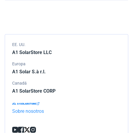
Empacamos todos los envíos cuidadosamente, pero si
modelo.
tu pedido llega dañado, por favor infórmanos de
inmediato. Trabajaremos con la empresa de
transporte para resolver el problema.
EE. UU.
A1 SolarStore LLC
Europa
A1 Solar S.à r.l.
Canadá
A1 SolarStore CORP
Sobre nosotros