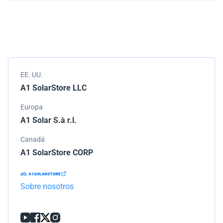
Empacamos todos los envíos cuidadosamente, pero si
modelo.
tu pedido llega dañado, por favor infórmanos de
inmediato. Trabajaremos con la empresa de
transporte para resolver el problema.
EE. UU.
A1 SolarStore LLC
Europa
A1 Solar S.à r.l.
Canadá
A1 SolarStore CORP
Sobre nosotros