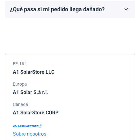
fabricante, que generalmente varía de 10 a 25 años.
¿Qué pasa si mi pedido llega dañado?
Los términos de la garantía dependen de la marca y el
Empacamos todos los envíos cuidadosamente, pero si
modelo.
tu pedido llega dañado, por favor infórmanos de
inmediato. Trabajaremos con la empresa de
transporte para resolver el problema.
EE. UU.
A1 SolarStore LLC
Europa
A1 Solar S.à r.l.
Canadá
A1 SolarStore CORP
Sobre nosotros