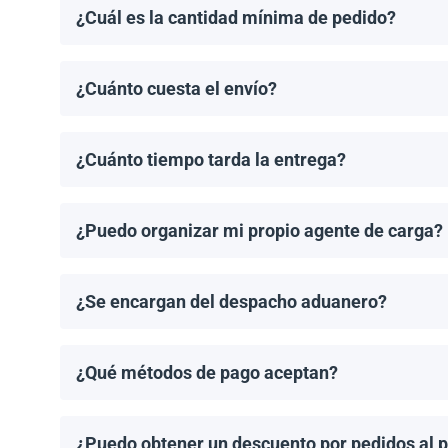
¿Cuál es la cantidad mínima de pedido?
El pedido mínimo de paneles solares es un palet. El 
¿Cuánto cuesta el envío?
Los costos de envío se calculan de manera individual
¿Cuánto tiempo tarda la entrega?
Los tiempos de entrega dependen del destino y del 
de entrega una vez que se haya realizado tu pedido.
¿Puedo organizar mi propio agente de carga?
¡Sí! Si tienes un agente de carga preferido, podemos
¿Se encargan del despacho aduanero?
No, proporcionamos los documentos de envío necesari
importación aplicable.
¿Qué métodos de pago aceptan?
Aceptamos transferencias bancarias y Zelle. El pago
¿Puedo obtener un descuento por pedidos al 