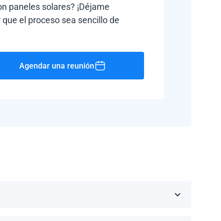
con paneles solares? ¡Déjame
 que el proceso sea sencillo de
Agendar una reunión
Rico, Jamaica, República Dominicana, Barbados y