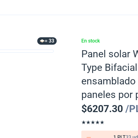
= 33
En stock
Panel solar 
Type Bifacia
ensamblado e
paneles por 
$
6207.30
/P
1 PLT
33 ud