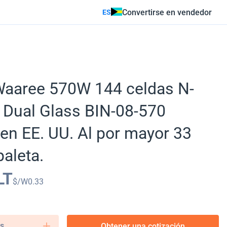
Convertirse en vendedor
ES
Waaree 570W 144 celdas N-
l Dual Glass BIN-08-570
n EE. UU. Al por mayor 33
paleta.
LT
$/W
0.33
s.
Obtener una cotización