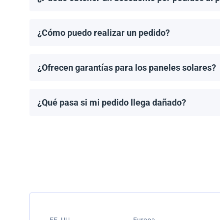
¡Sí! Ofrecemos descuentos para pedidos de 1MW o má
¿Cómo puedo realizar un pedido?
Puedes solicitar una cotización directamente a travé
¿Ofrecen garantías para los paneles solares?
Todos los paneles solares vienen con una garantía de
modelo.
¿Qué pasa si mi pedido llega dañado?
Empacamos todos los envíos cuidadosamente, pero si
resolver el problema.