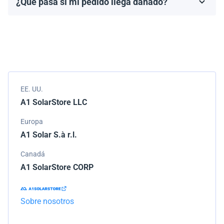
¿Qué pasa si mi pedido llega dañado?
Los términos de la garantía dependen de la marca y el
Empacamos todos los envíos cuidadosamente, pero si
modelo.
tu pedido llega dañado, por favor infórmanos de
inmediato. Trabajaremos con la empresa de
transporte para resolver el problema.
EE. UU.
A1 SolarStore LLC
Europa
A1 Solar S.à r.l.
Canadá
A1 SolarStore CORP
Sobre nosotros