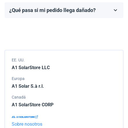
fabricante, que generalmente varía de 10 a 25 años.
¿Qué pasa si mi pedido llega dañado?
Los términos de la garantía dependen de la marca y el
Empacamos todos los envíos cuidadosamente, pero si
modelo.
tu pedido llega dañado, por favor infórmanos de
inmediato. Trabajaremos con la empresa de
transporte para resolver el problema.
EE. UU.
A1 SolarStore LLC
Europa
A1 Solar S.à r.l.
Canadá
A1 SolarStore CORP
Sobre nosotros