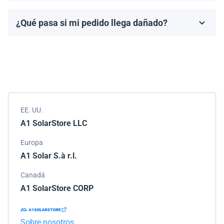
fabricante, que generalmente varía de 10 a 25 años.
¿Qué pasa si mi pedido llega dañado?
Los términos de la garantía dependen de la marca y el
Empacamos todos los envíos cuidadosamente, pero si
modelo.
tu pedido llega dañado, por favor infórmanos de
inmediato. Trabajaremos con la empresa de
transporte para resolver el problema.
EE. UU.
A1 SolarStore LLC
Europa
A1 Solar S.à r.l.
Canadá
A1 SolarStore CORP
Sobre nosotros