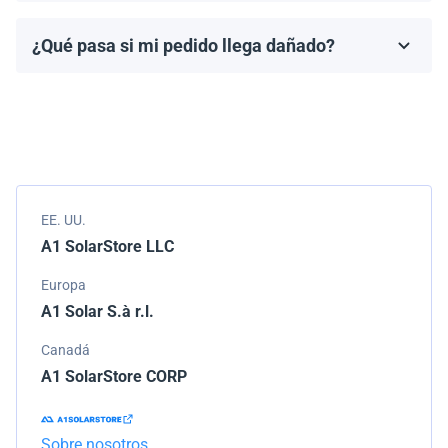
fabricante, que generalmente varía de 10 a 25 años.
¿Qué pasa si mi pedido llega dañado?
Los términos de la garantía dependen de la marca y el
Empacamos todos los envíos cuidadosamente, pero si
modelo.
tu pedido llega dañado, por favor infórmanos de
inmediato. Trabajaremos con la empresa de
transporte para resolver el problema.
EE. UU.
A1 SolarStore LLC
Europa
A1 Solar S.à r.l.
Canadá
A1 SolarStore CORP
Sobre nosotros