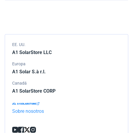
Empacamos todos los envíos cuidadosamente, pero si
modelo.
tu pedido llega dañado, por favor infórmanos de
inmediato. Trabajaremos con la empresa de
transporte para resolver el problema.
EE. UU.
A1 SolarStore LLC
Europa
A1 Solar S.à r.l.
Canadá
A1 SolarStore CORP
Sobre nosotros