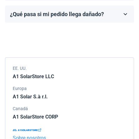
fabricante, que generalmente varía de 10 a 25 años.
¿Qué pasa si mi pedido llega dañado?
Los términos de la garantía dependen de la marca y el
Empacamos todos los envíos cuidadosamente, pero si
modelo.
tu pedido llega dañado, por favor infórmanos de
inmediato. Trabajaremos con la empresa de
transporte para resolver el problema.
EE. UU.
A1 SolarStore LLC
Europa
A1 Solar S.à r.l.
Canadá
A1 SolarStore CORP
Sobre nosotros