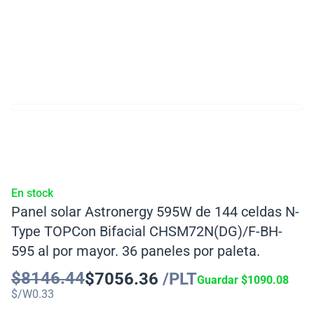
En stock
Panel solar Astronergy 595W de 144 celdas N-
Type TOPCon Bifacial CHSM72N(DG)/F-BH-
595 al por mayor. 36 paneles por paleta.
$
8146.44
$
7056.36
/PLT
Guardar
$
1090.08
$/W
0.33