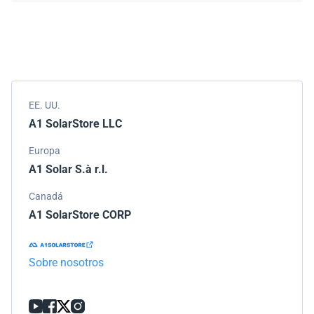
Empacamos todos los envíos cuidadosamente, pero si
modelo.
tu pedido llega dañado, por favor infórmanos de
inmediato. Trabajaremos con la empresa de
transporte para resolver el problema.
EE. UU.
A1 SolarStore LLC
Europa
A1 Solar S.à r.l.
Canadá
A1 SolarStore CORP
Sobre nosotros