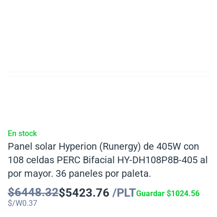
En stock
Panel solar Hyperion (Runergy) de 405W con
108 celdas PERC Bifacial HY-DH108P8B-405 al
por mayor. 36 paneles por paleta.
$
6448.32
$
5423.76
/PLT
Guardar
$
1024.56
$/W
0.37