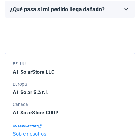
fabricante, que generalmente varía de 10 a 25 años.
¿Qué pasa si mi pedido llega dañado?
Los términos de la garantía dependen de la marca y el
Empacamos todos los envíos cuidadosamente, pero si
modelo.
tu pedido llega dañado, por favor infórmanos de
inmediato. Trabajaremos con la empresa de
transporte para resolver el problema.
EE. UU.
A1 SolarStore LLC
Europa
A1 Solar S.à r.l.
Canadá
A1 SolarStore CORP
Sobre nosotros