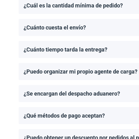
¿Cuál es la cantidad mínima de pedido?
El pedido mínimo de paneles solares es un palet. El 
¿Cuánto cuesta el envío?
Los costos de envío se calculan de manera individual
¿Cuánto tiempo tarda la entrega?
Los tiempos de entrega dependen del destino y del 
de entrega una vez que se haya realizado tu pedido.
¿Puedo organizar mi propio agente de carga?
¡Sí! Si tienes un agente de carga preferido, podemos
¿Se encargan del despacho aduanero?
No, proporcionamos los documentos de envío necesari
importación aplicable.
¿Qué métodos de pago aceptan?
Aceptamos transferencias bancarias y Zelle. El pago
¿Puedo obtener un descuento por pedidos al 