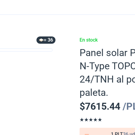
= 36
En stock
Panel solar 
N-Type TOPC
24/TNH al po
paleta.
$
7615.44
/P
1 PLT
36 ud