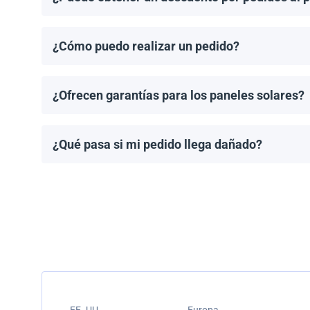
¡Sí! Ofrecemos descuentos para pedidos de 1MW o má
¿Cómo puedo realizar un pedido?
Puedes solicitar una cotización directamente a travé
¿Ofrecen garantías para los paneles solares?
Todos los paneles solares vienen con una garantía de
modelo.
¿Qué pasa si mi pedido llega dañado?
Empacamos todos los envíos cuidadosamente, pero si
resolver el problema.