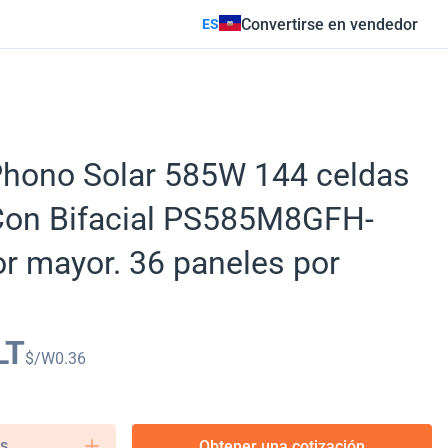
Convertirse en vendedor
ES
Phono Solar 585W 144 celdas
on Bifacial PS585M8GFH-
r mayor. 36 paneles por
LT
$/W
0.36
s.
Obtener una cotización