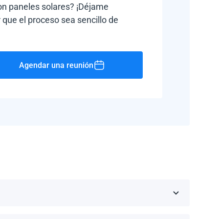
con paneles solares? ¡Déjame
 que el proceso sea sencillo de
Agendar una reunión
Rico, Jamaica, República Dominicana, Barbados y