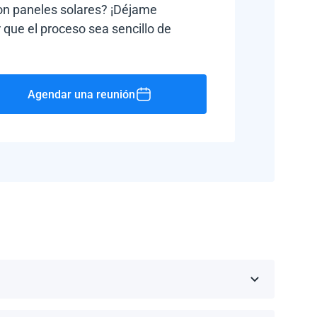
con paneles solares? ¡Déjame
 que el proceso sea sencillo de
Agendar una reunión
Rico, Jamaica, República Dominicana, Barbados y