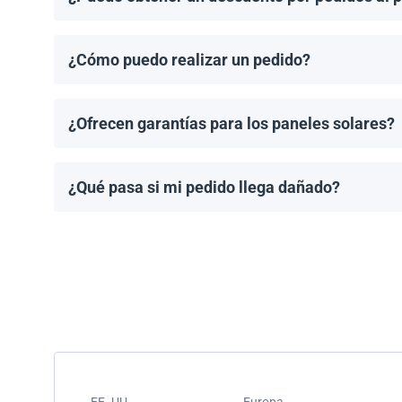
¡Sí! Ofrecemos descuentos para pedidos de 1MW o má
¿Cómo puedo realizar un pedido?
Puedes solicitar una cotización directamente a travé
¿Ofrecen garantías para los paneles solares?
Todos los paneles solares vienen con una garantía de
modelo.
¿Qué pasa si mi pedido llega dañado?
Empacamos todos los envíos cuidadosamente, pero si
resolver el problema.