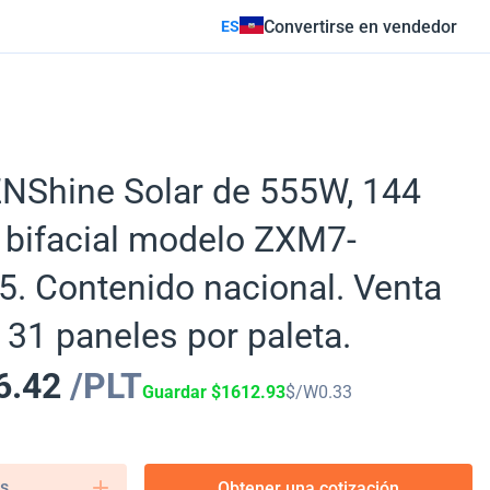
Convertirse en vendedor
ES
ZNShine Solar de 555W, 144
 bifacial modelo ZXM7-
. Contenido nacional. Venta
 31 paneles por paleta.
6.42
/PLT
Guardar
$
1612.93
$/W
0.33
s.
Obtener una cotización