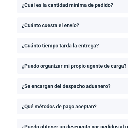
¿Cuál es la cantidad mínima de pedido?
El pedido mínimo de paneles solares es un palet. El 
¿Cuánto cuesta el envío?
Los costos de envío se calculan de manera individual
¿Cuánto tiempo tarda la entrega?
Los tiempos de entrega dependen del destino y del 
de entrega una vez que se haya realizado tu pedido.
¿Puedo organizar mi propio agente de carga?
¡Sí! Si tienes un agente de carga preferido, podemos
¿Se encargan del despacho aduanero?
No, proporcionamos los documentos de envío necesari
importación aplicable.
¿Qué métodos de pago aceptan?
Aceptamos transferencias bancarias y Zelle. El pago
¿Puedo obtener un descuento por pedidos al 