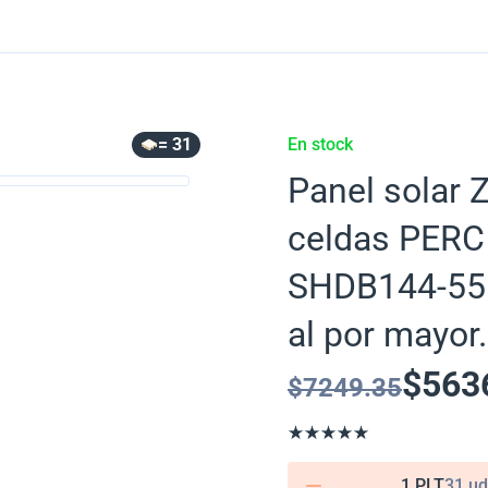
= 31
En stock
Panel solar 
celdas PERC
SHDB144-555
al por mayor.
$
563
$
7249.35
1 PLT
31 ud