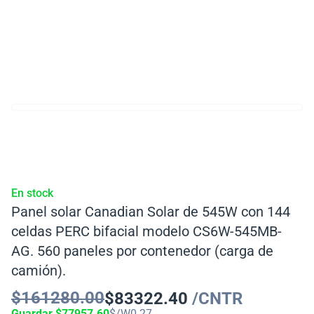
En stock
Panel solar Canadian Solar de 545W con 144
celdas PERC bifacial modelo CS6W-545MB-
AG. 560 paneles por contenedor (carga de
camión).
$
161280.00
$
83322.40
/CNTR
Guardar
$
77957.60
$/W
0.27