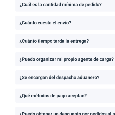
¿Cuál es la cantidad mínima de pedido?
El pedido mínimo de paneles solares es un palet. El 
¿Cuánto cuesta el envío?
Los costos de envío se calculan de manera individual
¿Cuánto tiempo tarda la entrega?
Los tiempos de entrega dependen del destino y del 
de entrega una vez que se haya realizado tu pedido.
¿Puedo organizar mi propio agente de carga?
¡Sí! Si tienes un agente de carga preferido, podemos
¿Se encargan del despacho aduanero?
No, proporcionamos los documentos de envío necesari
importación aplicable.
¿Qué métodos de pago aceptan?
Aceptamos transferencias bancarias y Zelle. El pago
¿Puedo obtener un descuento por pedidos al 