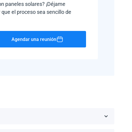
con paneles solares? ¡Déjame
 que el proceso sea sencillo de
Agendar una reunión
Rico, Jamaica, República Dominicana, Barbados y