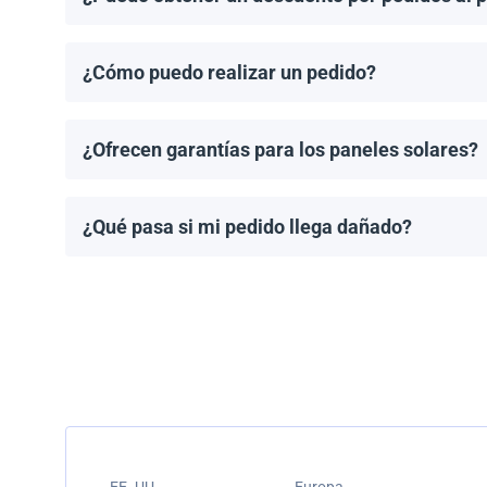
¡Sí! Ofrecemos descuentos para pedidos de 1MW o má
¿Cómo puedo realizar un pedido?
Puedes solicitar una cotización directamente a travé
¿Ofrecen garantías para los paneles solares?
Todos los paneles solares vienen con una garantía de
modelo.
¿Qué pasa si mi pedido llega dañado?
Empacamos todos los envíos cuidadosamente, pero si
resolver el problema.