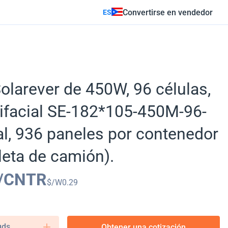
Convertirse en vendedor
ES
Solarever de 450W, 96 células,
ifacial SE-182*105-450M-96-
l, 936 paneles por contenedor
eta de camión).
/CNTR
$/W
0.29
uds.
Obtener una cotización