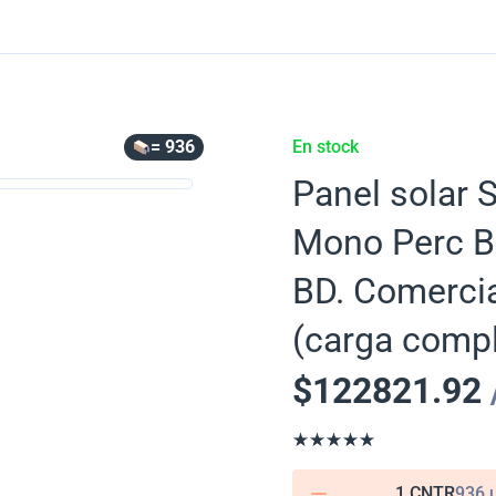
= 936
En stock
Panel solar 
Mono Perc B
BD. Comercia
(carga compl
$
122821.92
1 CNTR
936 