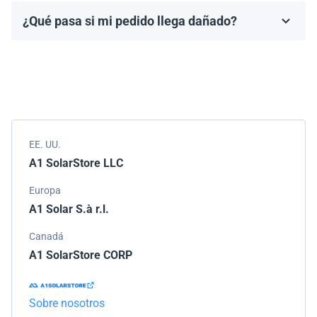
fabricante, que generalmente varía de 10 a 25 años.
¿Qué pasa si mi pedido llega dañado?
Los términos de la garantía dependen de la marca y el
Empacamos todos los envíos cuidadosamente, pero si
modelo.
tu pedido llega dañado, por favor infórmanos de
inmediato. Trabajaremos con la empresa de
transporte para resolver el problema.
EE. UU.
A1 SolarStore LLC
Europa
A1 Solar S.à r.l.
Canadá
A1 SolarStore CORP
Sobre nosotros