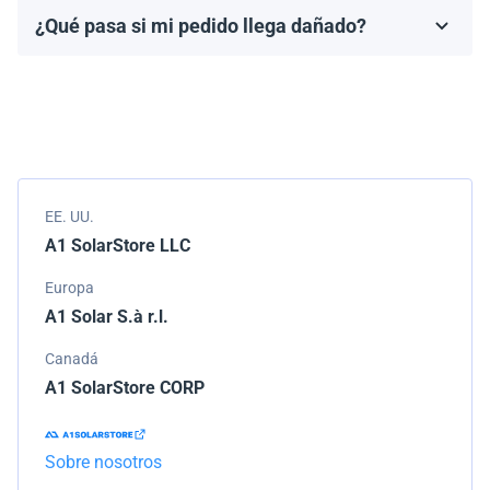
fabricante, que generalmente varía de 10 a 25 años.
¿Qué pasa si mi pedido llega dañado?
Los términos de la garantía dependen de la marca y el
Empacamos todos los envíos cuidadosamente, pero si
modelo.
tu pedido llega dañado, por favor infórmanos de
inmediato. Trabajaremos con la empresa de
transporte para resolver el problema.
EE. UU.
A1 SolarStore LLC
Europa
A1 Solar S.à r.l.
Canadá
A1 SolarStore CORP
Sobre nosotros