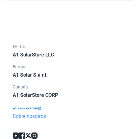
Empacamos todos los envíos cuidadosamente, pero si
modelo.
tu pedido llega dañado, por favor infórmanos de
inmediato. Trabajaremos con la empresa de
transporte para resolver el problema.
EE. UU.
A1 SolarStore LLC
Europa
A1 Solar S.à r.l.
Canadá
A1 SolarStore CORP
Sobre nosotros