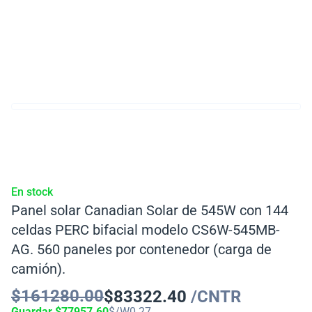
En stock
Panel solar Canadian Solar de 545W con 144
celdas PERC bifacial modelo CS6W-545MB-
AG. 560 paneles por contenedor (carga de
camión).
$
161280.00
$
83322.40
/CNTR
Guardar
$
77957.60
$/W
0.27