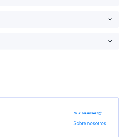
eseas comprar y haz clic en 'Obtener una cotización'.
inos de la garantía dependen de la marca y el
Trabajaremos con la empresa de transporte para
Sobre nosotros