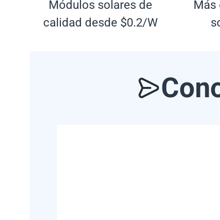
Módulos solares de
Más 
calidad desde $0.2/W
s
Cono