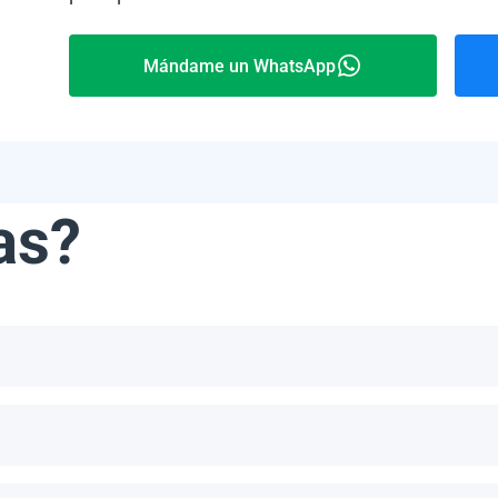
Mándame un WhatsApp
as?
ribe, incluyendo, pero no limitándonos a, las Bahamas, Puerto 
número de paneles por palet depende del modelo específico y del