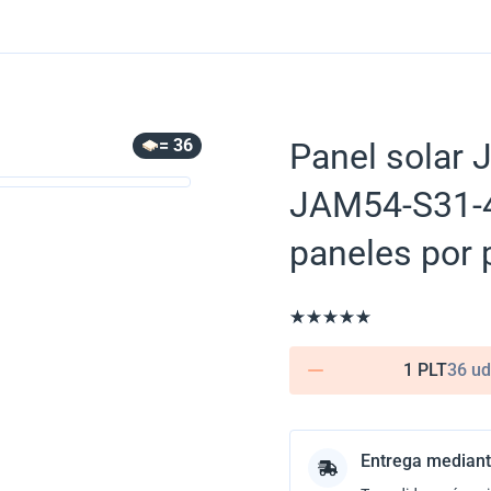
= 36
Panel solar 
JAM54-S31-4
paneles por 
1 PLT
36 ud
Entrega mediant