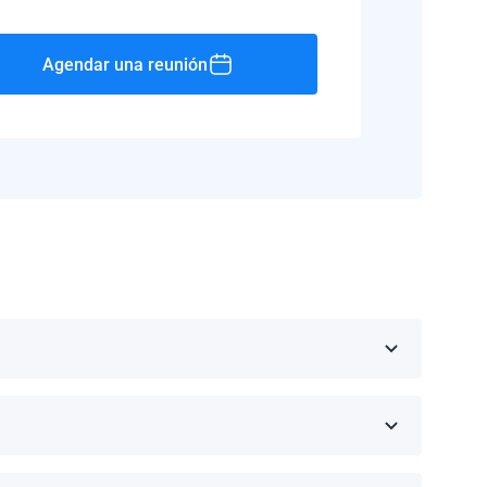
Agendar una reunión
Rico, Jamaica, República Dominicana, Barbados y
 fabricante.