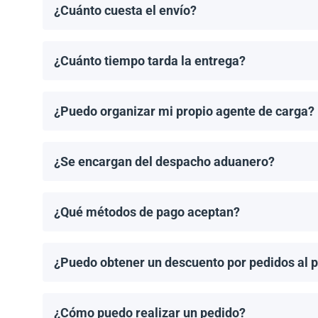
¿Cuánto cuesta el envío?
Los costos de envío se calculan de manera individual
¿Cuánto tiempo tarda la entrega?
Los tiempos de entrega dependen del destino y del 
de entrega una vez que se haya realizado tu pedido.
¿Puedo organizar mi propio agente de carga?
¡Sí! Si tienes un agente de carga preferido, podemos
¿Se encargan del despacho aduanero?
No, proporcionamos los documentos de envío necesari
importación aplicable.
¿Qué métodos de pago aceptan?
Aceptamos transferencias bancarias y Zelle. El pago
¿Puedo obtener un descuento por pedidos al 
¡Sí! Ofrecemos descuentos para pedidos de 1MW o má
¿Cómo puedo realizar un pedido?