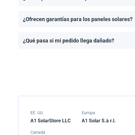
Puedes solicitar una cotización directamente a travé
¿Ofrecen garantías para los paneles solares?
Todos los paneles solares vienen con una garantía de
modelo.
¿Qué pasa si mi pedido llega dañado?
Empacamos todos los envíos cuidadosamente, pero si
resolver el problema.
EE. UU.
Europa
A1 SolarStore LLC
A1 Solar S.à r.l.
Canadá