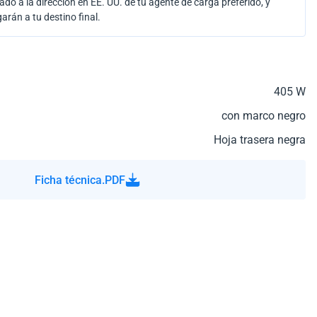
ado a la dirección en EE. UU. de tu agente de carga preferido, y
garán a tu destino final.
405 W
con marco negro
Hoja trasera negra
Ficha técnica.PDF