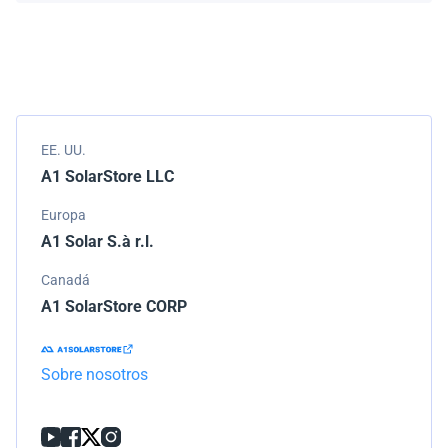
Empacamos todos los envíos cuidadosamente, pero si
modelo.
tu pedido llega dañado, por favor infórmanos de
inmediato. Trabajaremos con la empresa de
transporte para resolver el problema.
EE. UU.
A1 SolarStore LLC
Europa
A1 Solar S.à r.l.
Canadá
A1 SolarStore CORP
Sobre nosotros