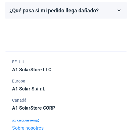
fabricante, que generalmente varía de 10 a 25 años.
¿Qué pasa si mi pedido llega dañado?
Los términos de la garantía dependen de la marca y el
Empacamos todos los envíos cuidadosamente, pero si
modelo.
tu pedido llega dañado, por favor infórmanos de
inmediato. Trabajaremos con la empresa de
transporte para resolver el problema.
EE. UU.
A1 SolarStore LLC
Europa
A1 Solar S.à r.l.
Canadá
A1 SolarStore CORP
Sobre nosotros