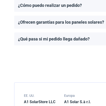
¿Cómo puedo realizar un pedido?
Puedes solicitar una cotización directamente a travé
¿Ofrecen garantías para los paneles solares?
Todos los paneles solares vienen con una garantía de
modelo.
¿Qué pasa si mi pedido llega dañado?
Empacamos todos los envíos cuidadosamente, pero si
resolver el problema.
EE. UU.
Europa
A1 SolarStore LLC
A1 Solar S.à r.l.