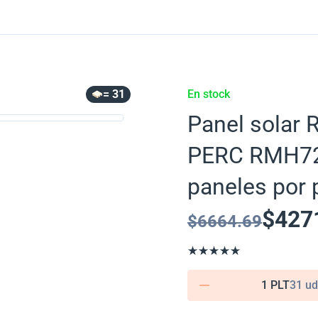
= 31
En stock
Panel solar 
PERC RMH72-
paneles por 
$
427
$
6664.69
1 PLT
31 ud