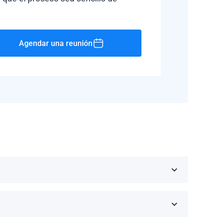
Agendar una reunión
Rico, Jamaica, República Dominicana, Barbados y
 fabricante.