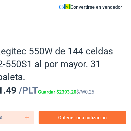
Convertirse en vendedor
ES
Regitec 550W de 144 celdas
550S1 al por mayor. 31
paleta.
1.49
/PLT
Guardar
$
2393.20
$/W
0.25
s.
Obtener una cotización