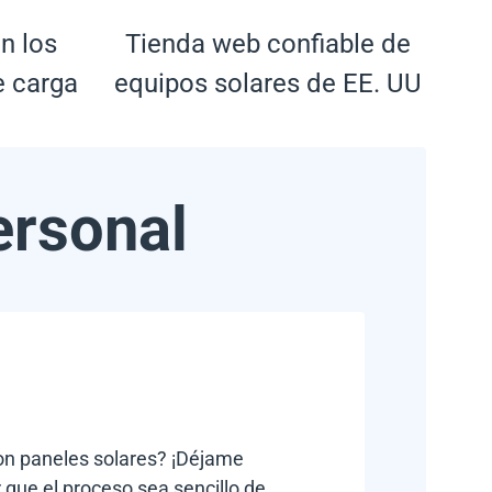
n los
Tienda web confiable de
e carga
equipos solares de EE. UU
ersonal
con paneles solares? ¡Déjame
 que el proceso sea sencillo de