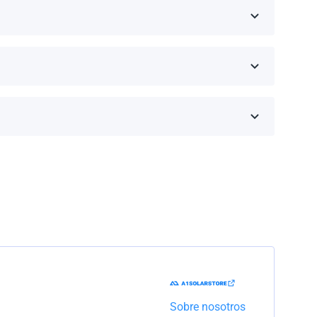
eseas comprar y haz clic en 'Obtener una cotización'.
inos de la garantía dependen de la marca y el
Trabajaremos con la empresa de transporte para
Sobre nosotros