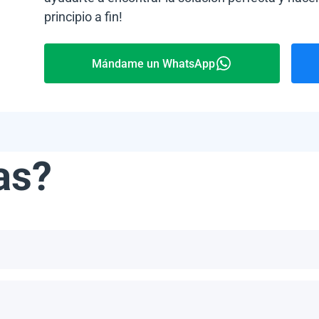
principio a fin!
Mándame un WhatsApp
as?
ribe, incluyendo, pero no limitándonos a, las Bahamas, Puerto 
número de paneles por palet depende del modelo específico y del