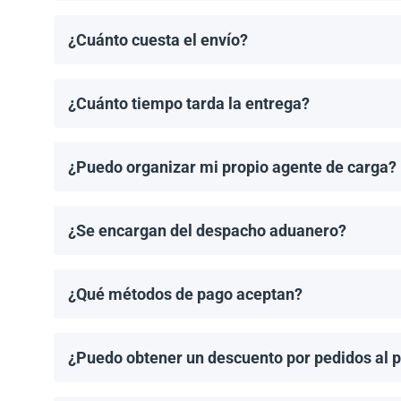
¿Cuánto cuesta el envío?
Los costos de envío se calculan de manera individual
¿Cuánto tiempo tarda la entrega?
Los tiempos de entrega dependen del destino y del 
de entrega una vez que se haya realizado tu pedido.
¿Puedo organizar mi propio agente de carga?
¡Sí! Si tienes un agente de carga preferido, podemos
¿Se encargan del despacho aduanero?
No, proporcionamos los documentos de envío necesari
importación aplicable.
¿Qué métodos de pago aceptan?
Aceptamos transferencias bancarias y Zelle. El pago
¿Puedo obtener un descuento por pedidos al 
¡Sí! Ofrecemos descuentos para pedidos de 1MW o má