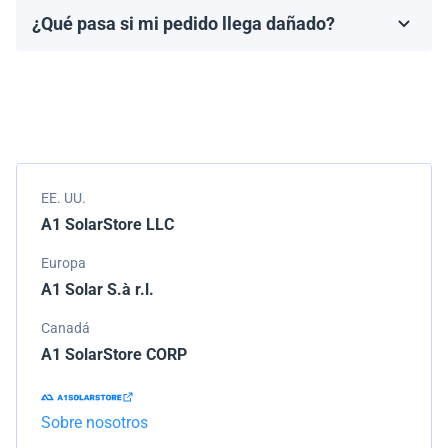
fabricante, que generalmente varía de 10 a 25 años.
¿Qué pasa si mi pedido llega dañado?
Los términos de la garantía dependen de la marca y el
Empacamos todos los envíos cuidadosamente, pero si
modelo.
tu pedido llega dañado, por favor infórmanos de
inmediato. Trabajaremos con la empresa de
transporte para resolver el problema.
EE. UU.
A1 SolarStore LLC
Europa
A1 Solar S.à r.l.
Canadá
A1 SolarStore CORP
Sobre nosotros