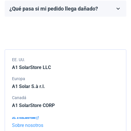
fabricante, que generalmente varía de 10 a 25 años.
¿Qué pasa si mi pedido llega dañado?
Los términos de la garantía dependen de la marca y el
Empacamos todos los envíos cuidadosamente, pero si
modelo.
tu pedido llega dañado, por favor infórmanos de
inmediato. Trabajaremos con la empresa de
transporte para resolver el problema.
EE. UU.
A1 SolarStore LLC
Europa
A1 Solar S.à r.l.
Canadá
A1 SolarStore CORP
Sobre nosotros